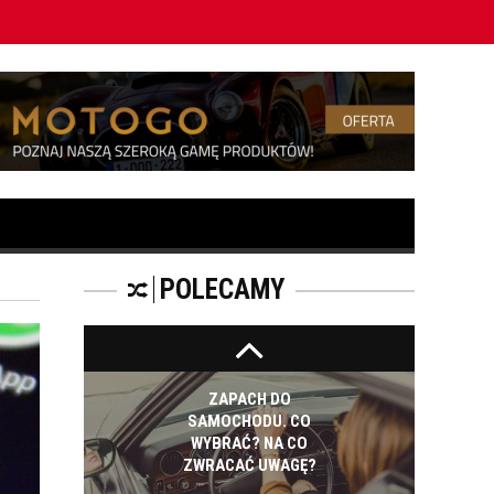
a
Jak długo trwa geometria kół?
KOSMETYKI
SAMOCHODOWE -
JAKIE WYBIERAĆ? CZ.
I
ZAPACH
SAMOCHODOWY -
JAKI WYBRAĆ?
POLECAMY
ZAPACH DO
SAMOCHODU. CO
WYBRAĆ? NA CO
ZWRACAĆ UWAGĘ?