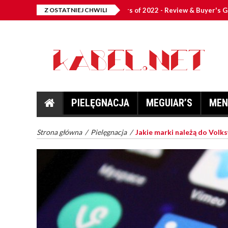
Best Car Scratch Removers of 2022 - Review & Buyer's Guide
Z OSTATNIEJ CHWILI
PIELĘGNACJA
MEGUIAR’S
MEN
Strona główna
/
Pielęgnacja
/
Jakie marki należą do Volk