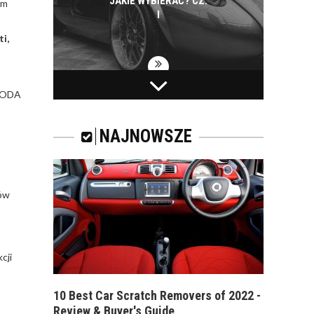
JAKIE WYBIERAĆ? CZ.
em
I
i,
ZAPACH
KODA
SAMOCHODOWY -
JAKI WYBRAĆ?
NAJNOWSZE
dów
ZAPACH DO
SAMOCHODU. CO
WYBRAĆ? NA CO
ZWRACAĆ UWAGĘ?
cji
10 Best Car Scratch Removers of 2022 -
Review & Buyer's Guide