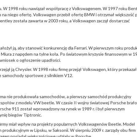
u. W 1998 roku nawiązał współpracę z Volkswagenem. W 1997 roku Bent
 na niego ofertę. Volkswagen przebił ofertę BMW i otrzymał większość 
Bentley została zawarta w 2003 roku, a Volkswagen zaczął dostarczać
ałożył ją, aby stanowić konkurencję dla Ferrari. W pierwszym roku produkc
e Miura z napędem na tylne koła. Po światowym kryzysie finansowym w 19
 wniosek o ogłoszenie upadłości.
rzejął ją Chrysler. W 1998 roku firmę przejął Volkswagen, który przekazał 
e samochody sportowe z silnikiem V12.
firma nie produkowała samochodów, a pierwszy samochód produkcyjny
społów z modelu VW beetle. W czasie II wojny światowej Porsche brało
rsche 911 został wprowadzony na rynek w 1989 r. i był pierwszym
nię biegów Tiptronic.
l firmy miał wpływ na projekty popularnych Volkswagenów Beetle. Model
odukcyjnym w Lipsku, w Saksonii. W sierpniu 2009 r. zarządy obu firm
wagen posiadał większościowe udziały w Porsche.