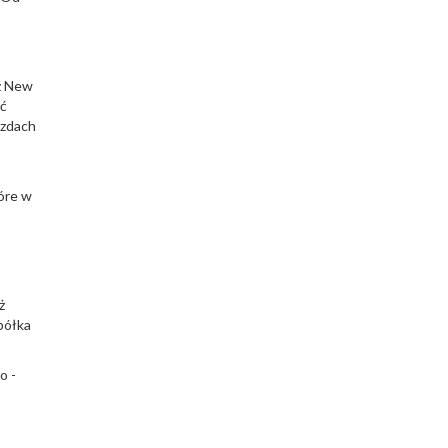
 z New
ić
azdach
tóre w
ż
półka
o -