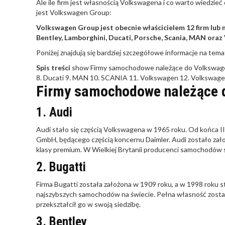
Ale ile firm jest własnością Volkswagena i co warto wiedzieć 
jest Volkswagen Group:
Volkswagen Group jest obecnie właścicielem 12 firm lub
Bentley, Lamborghini, Ducati, Porsche, Scania, MAN or
Poniżej znajdują się bardziej szczegółowe informacje na tema
Spis treści
show
Firmy samochodowe należące do Volkswag
8. Ducati
9. MAN
10. SCANIA
11. Volkswagen
12. Volkswag
Firmy samochodowe należące 
1. Audi
Audi stało się częścią Volkswagena w 1965 roku. Od końca
GmbH, będącego częścią koncernu Daimler. Audi zostało zał
klasy premium. W Wielkiej Brytanii producenci samochodów 
2. Bugatti
Firma Bugatti została założona w 1909 roku, a w 1998 roku s
najszybszych samochodów na świecie. Pełna własność został
przekształcił go w swoją siedzibę.
3. Bentley