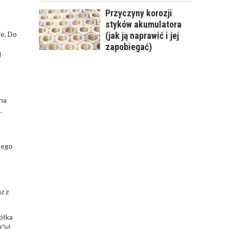
Przyczyny korozji
styków akumulatora
ie. Do
(jak ją naprawić i jej
zapobiegać)
ł
 na
.
tego
z z
ółka
. Od