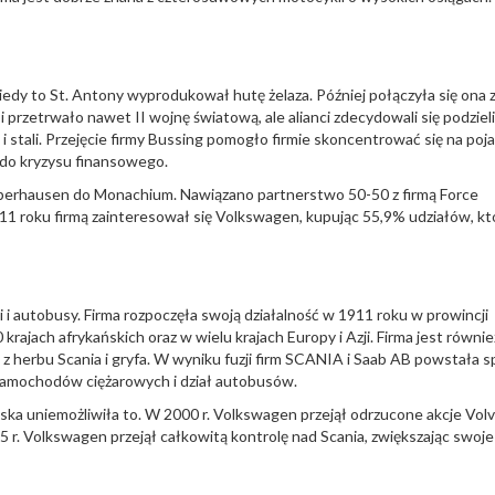
edy to St. Antony wyprodukował hutę żelaza. Później połączyła się ona
przetrwało nawet II wojnę światową, ale alianci zdecydowali się podziel
i stali. Przejęcie firmy Bussing pomogło firmie skoncentrować się na poj
 do kryzysu finansowego.
berhausen do Monachium. Nawiązano partnerstwo 50-50 z firmą Force
011 roku firmą zainteresował się Volkswagen, kupując 55,9% udziałów, k
 i autobusy. Firma rozpoczęła swoją działalność w 1911 roku w prowincji
rajach afrykańskich oraz w wielu krajach Europy i Azji. Firma jest równie
 herbu Scania i gryfa. W wyniku fuzji firm SCANIA i Saab AB powstała s
ł samochodów ciężarowych i dział autobusów.
ska uniemożliwiła to. W 2000 r. Volkswagen przejął odrzucone akcje Volv
5 r. Volkswagen przejął całkowitą kontrolę nad Scania, zwiększając swoje