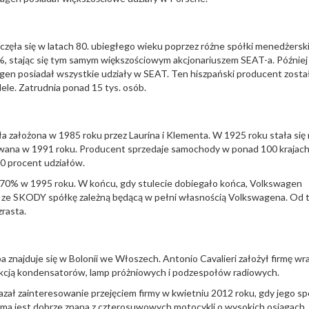
zęła się w latach 80. ubiegłego wieku poprzez różne spółki menedżersk
, stając się tym samym większościowym akcjonariuszem SEAT-a. Później
gen posiadał wszystkie udziały w SEAT. Ten hiszpański producent zosta
ele. Zatrudnia ponad 15 tys. osób.
 założona w 1985 roku przez Laurina i Klementa. W 1925 roku stała się
owana w 1991 roku. Producent sprzedaje samochody w ponad 100 krajach
30 procent udziałów.
i 70% w 1995 roku. W końcu, gdy stulecie dobiegało końca, Volkswagen
ić ze SKODY spółkę zależną będącą w pełni własnością Volkswagena. Od 
rasta.
a znajduje się w Bolonii we Włoszech. Antonio Cavalieri założył firmę wra
ukcją kondensatorów, lamp próżniowych i podzespołów radiowych.
azał zainteresowanie przejęciem firmy w kwietniu 2012 roku, gdy jego sp
. Firma jest dobrze znana z czterosuwowych motocykli o wysokich osiągach