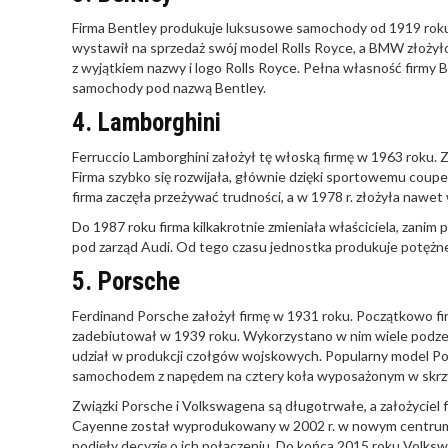
Firma Bentley produkuje luksusowe samochody od 1919 rok
wystawił na sprzedaż swój model Rolls Royce, a BMW złożyło
z wyjątkiem nazwy i logo Rolls Royce. Pełna własność firmy 
samochody pod nazwą Bentley.
4. Lamborghini
Ferruccio Lamborghini założył tę włoską firmę w 1963 roku. Z
Firma szybko się rozwijała, głównie dzięki sportowemu coup
firma zaczęła przeżywać trudności, a w 1978 r. złożyła nawet
Do 1987 roku firma kilkakrotnie zmieniała właściciela, zanim p
pod zarząd Audi. Od tego czasu jednostka produkuje potężn
5. Porsche
Ferdinand Porsche założył firmę w 1931 roku. Początkowo 
zadebiutował w 1939 roku. Wykorzystano w nim wiele podze
udział w produkcji czołgów wojskowych. Popularny model Po
samochodem z napędem na cztery koła wyposażonym w skrzy
Związki Porsche i Volkswagena są długotrwałe, a założycie
Cayenne został wyprodukowany w 2002 r. w nowym centrum pr
podjęły decyzję o ich połączeniu. Do końca 2015 roku Volks