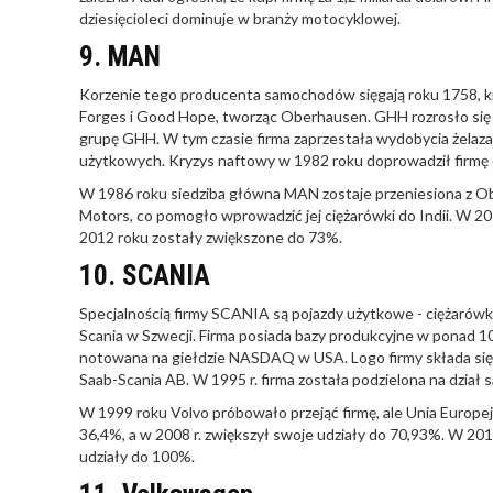
dziesięcioleci dominuje w branży motocyklowej.
9. MAN
Korzenie tego producenta samochodów sięgają roku 1758, ki
Forges i Good Hope, tworząc Oberhausen. GHH rozrosło się i 
grupę GHH. W tym czasie firma zaprzestała wydobycia żelaza 
użytkowych. Kryzys naftowy w 1982 roku doprowadził firmę
W 1986 roku siedziba główna MAN zostaje przeniesiona z O
Motors, co pomogło wprowadzić jej ciężarówki do Indii. W 2
2012 roku zostały zwiększone do 73%.
10. SCANIA
Specjalnością firmy SCANIA są pojazdy użytkowe - ciężarówki
Scania w Szwecji. Firma posiada bazy produkcyjne w ponad 10 k
notowana na giełdzie NASDAQ w USA. Logo firmy składa się z
Saab-Scania AB. W 1995 r. firma została podzielona na dzia
W 1999 roku Volvo próbowało przejąć firmę, ale Unia Europej
36,4%, a w 2008 r. zwiększył swoje udziały do 70,93%. W 201
udziały do 100%.