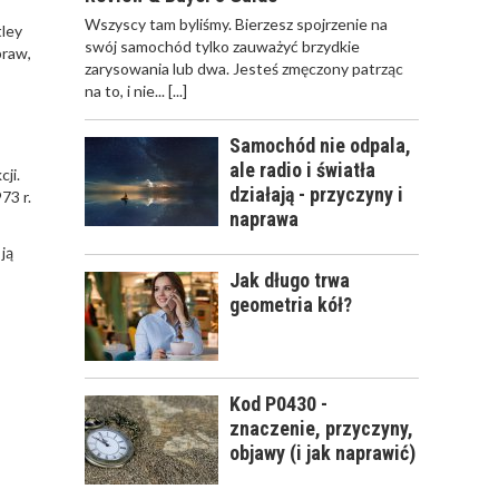
ODWIEŻACZ DO
Wszyscy tam byliśmy. Bierzesz spojrzenie na
ley
SAMOCHODU JAK
swój samochód tylko zauważyć brzydkie
praw,
PERFUMY
zarysowania lub dwa. Jesteś zmęczony patrząc
na to, i nie...
[...]
Samochód nie odpala,
ale radio i światła
ji.
CALIFORNIA SCENTS
działają - przyczyny i
73 r.
- OD CZEGO SIĘ
naprawa
ZACZĘŁO?
ją
Jak długo trwa
geometria kół?
KOSMETYKI
SAMOCHODOWE -
Kod P0430 -
JAKIE WYBIERAĆ? CZ.
znaczenie, przyczyny,
I
objawy (i jak naprawić)