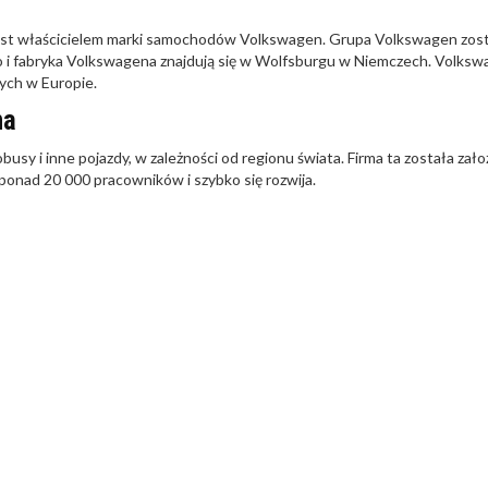
est właścicielem marki samochodów Volkswagen. Grupa Volkswagen zos
o i fabryka Volkswagena znajdują się w Wolfsburgu w Niemczech. Volks
ych w Europie.
na
sy i inne pojazdy, w zależności od regionu świata. Firma ta została zał
nad 20 000 pracowników i szybko się rozwija.