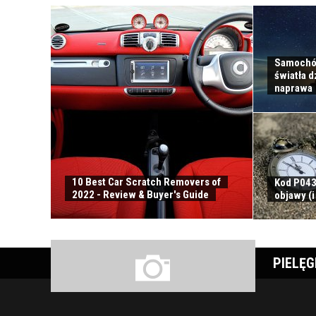
Samochód 
światła d
naprawa
10 Best Car Scratch Removers of
Kod P043
2022 - Review & Buyer's Guide
objawy (i
PIELĘ