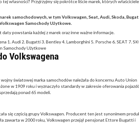
o tej własności? Przyjrzyjmy się pokrótce liście marek, których właściciel
 marek samochodowych, w tym Volkswagen, Seat, Audi, Skoda, Bugatt
az Volkswagen Samochody Użytkowe.
t daty powstania każdej z marek oraz inne ważne informacje.
ena
1. Audi
2. Bugatti
3. Bentley
4. Lamborghini
5. Porsche
6. SEAT
7. S
en Samochody Użytkowe
do Volkswagena
 II wojny światowej marka samochodów należała do koncernu Auto Union
ożone w 1909 roku i wyznaczyło standardy w zakresie oferowania pojaz
sprzedają ponad 65 modeli.
tała się częścią grupy Volkswagen. Producent ten jest synonimem produk
a zawarta w 2000 roku, Volkswagen przejął pensjonat Ettore Bugatti i