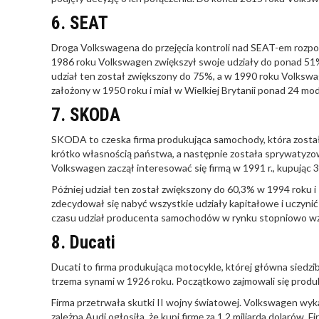
6. SEAT
Droga Volkswagena do przejęcia kontroli nad SEAT-em rozpoc
1986 roku Volkswagen zwiększył swoje udziały do ponad 51%
udział ten został zwiększony do 75%, a w 1990 roku Volkswa
założony w 1950 roku i miał w Wielkiej Brytanii ponad 24 mod
7. SKODA
SKODA to czeska firma produkująca samochody, która została
krótko własnością państwa, a następnie została sprywatyz
Volkswagen zaczął interesować się firmą w 1991 r., kupując 
Później udział ten został zwiększony do 60,3% w 1994 roku 
zdecydował się nabyć wszystkie udziały kapitałowe i uczyn
czasu udział producenta samochodów w rynku stopniowo wz
8. Ducati
Ducati to firma produkująca motocykle, której główna siedzib
trzema synami w 1926 roku. Początkowo zajmowali się prod
Firma przetrwała skutki II wojny światowej. Volkswagen wyk
zależna Audi ogłosiła, że kupi firmę za 1,2 miliarda dolarów