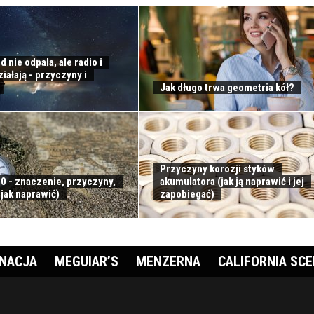
nie odpala, ale radio i
ziałają - przyczyny i
Jak długo trwa geometria kół?
Przyczyny korozji styków
0 - znaczenie, przyczyny,
akumulatora (jak ją naprawić i jej
 jak naprawić)
zapobiegać)
GNACJA
MEGUIAR’S
MENZERNA
CALIFORNIA SC