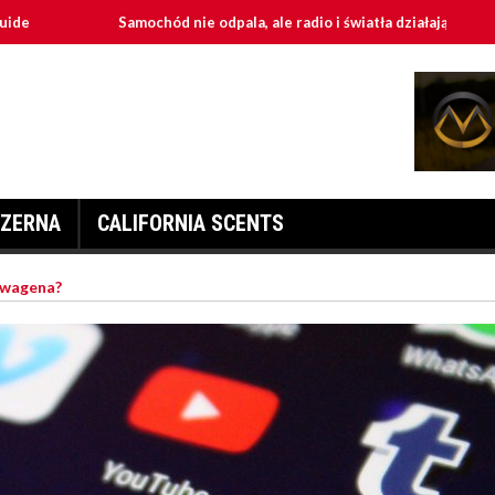
Samochód nie odpala, ale radio i światła działają - przyczyny i napraw
ZERNA
CALIFORNIA SCENTS
swagena?