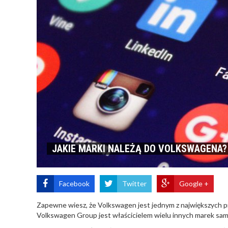
JAKIE MARKI NALEŻĄ DO VOLKSWAGENA?
Facebook
Twitter
Google +
Zapewne wiesz, że Volkswagen jest jednym z największych p
Volkswagen Group jest właścicielem wielu innych marek sa