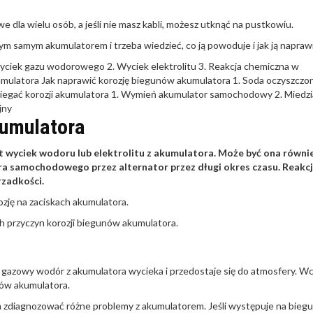
dla wielu osób, a jeśli nie masz kabli, możesz utknąć na pustkowiu.
ym samym akumulatorem i trzeba wiedzieć, co ją powoduje i jak ją naprawi
Wyciek gazu wodorowego
2. Wyciek elektrolitu
3. Reakcja chemiczna w
umulatora
Jak naprawić korozję biegunów akumulatora
1. Soda oczyszczon
iegać korozji akumulatora
1. Wymień akumulator samochodowy
2. Miedz
jny
kumulatora
t wyciek wodoru lub elektrolitu z akumulatora. Może być ona równi
samochodowego przez alternator przez długi okres czasu. Reakc
rzadkości.
zję na zaciskach akumulatora.
ych przyczyn korozji biegunów akumulatora.
e gazowy wodór z akumulatora wycieka i przedostaje się do atmosfery. W
nów akumulatora.
na zdiagnozować różne problemy z akumulatorem. Jeśli występuje na biegu