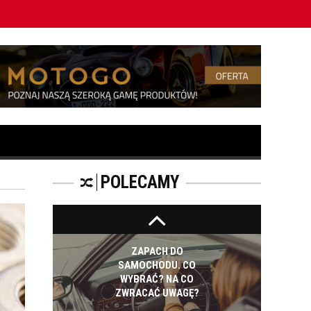
Jak długo trwa geometria kół?
KOSMETYKI
SAMOCHODOWE -
JAKIE WYBIERAĆ? CZ.
I
ZAPACH
SAMOCHODOWY -
JAKI WYBRAĆ?
POLECAMY
ZAPACH DO
SAMOCHODU. CO
WYBRAĆ? NA CO
ZWRACAĆ UWAGĘ?