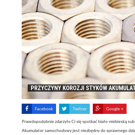
PRZYCZYNY KOROZJI STYKÓW AKUMULATO
Facebook
Twitter
Google +
Prawdopodobnie zdarzyło Ci się spotkać biało-niebieską su
Akumulator samochodowy jest niezbędny do sprawnego działan