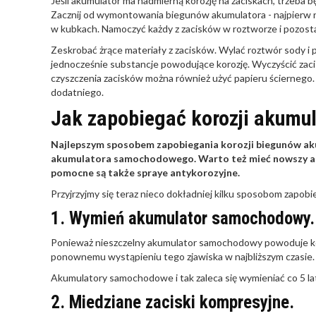
Jeśli akumulator ma nadmierną korozję na zaciskach, trzeba b
Zacznij od wymontowania biegunów akumulatora - najpierw n
w kubkach. Namoczyć każdy z zacisków w roztworze i pozost
Zeskrobać żrące materiały z zacisków. Wylać roztwór sody 
jednocześnie substancje powodujące korozję. Wyczyścić zaci
czyszczenia zacisków można również użyć papieru ściernego. N
dodatniego.
Jak zapobiegać korozji akumu
Najlepszym sposobem zapobiegania korozji biegunów akum
akumulatora samochodowego. Warto też mieć nowszy a
pomocne są także spraye antykorozyjne.
Przyjrzyjmy się teraz nieco dokładniej kilku sposobom zapobi
1. Wymień akumulator samochodowy.
Ponieważ nieszczelny akumulator samochodowy powoduje kor
ponownemu wystąpieniu tego zjawiska w najbliższym czasie.
Akumulatory samochodowe i tak zaleca się wymieniać co 5 lat
2. Miedziane zaciski kompresyjne.