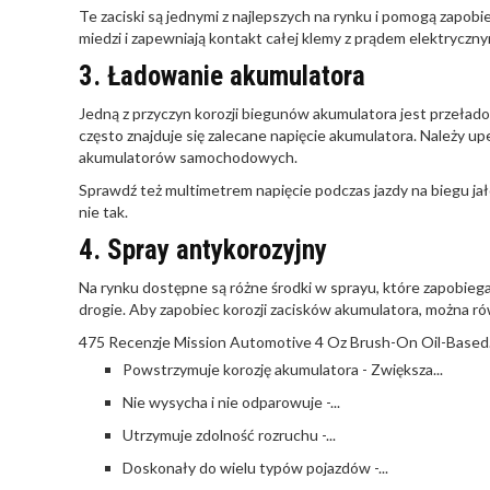
Te zaciski są jednymi z najlepszych na rynku i pomogą zapob
miedzi i zapewniają kontakt całej klemy z prądem elektryczny
3. Ładowanie akumulatora
Jedną z przyczyn korozji biegunów akumulatora jest przeład
często znajduje się zalecane napięcie akumulatora. Należy up
akumulatorów samochodowych.
Sprawdź też multimetrem napięcie podczas jazdy na biegu jało
nie tak.
4. Spray antykorozyjny
Na rynku dostępne są różne środki w sprayu, które zapobiegają
drogie. Aby zapobiec korozji zacisków akumulatora, można r
475 Recenzje Mission Automotive 4 Oz Brush-On Oil-Based.
Powstrzymuje korozję akumulatora - Zwiększa...
Nie wysycha i nie odparowuje -...
Utrzymuje zdolność rozruchu -...
Doskonały do wielu typów pojazdów -...