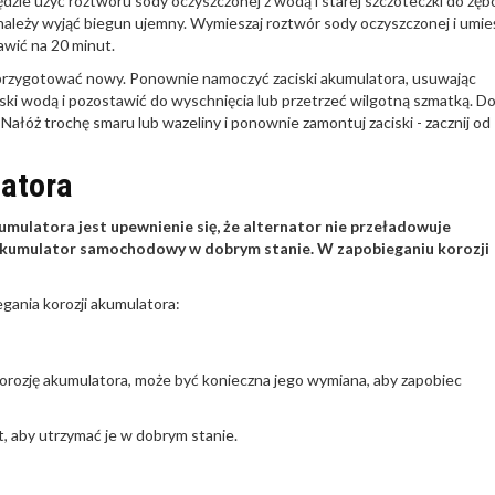
ędzie użyć roztworu sody oczyszczonej z wodą i starej szczoteczki do zęb
ależy wyjąć biegun ujemny. Wymieszaj roztwór sody oczyszczonej i umie
awić na 20 minut.
i przygotować nowy. Ponownie namoczyć zaciski akumulatora, usuwając
ski wodą i pozostawić do wyschnięcia lub przetrzeć wilgotną szmatką. D
ałóż trochę smaru lub wazeliny i ponownie zamontuj zaciski - zacznij od
latora
ulatora jest upewnienie się, że alternator nie przeładowuje
kumulator samochodowy w dobrym stanie. W zapobieganiu korozji
egania korozji akumulatora:
ozję akumulatora, może być konieczna jego wymiana, aby zapobiec
, aby utrzymać je w dobrym stanie.