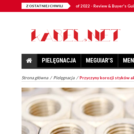
st Car Scratch Removers of 2022 - Review & Buyer's Guide
Z OSTATNIEJ CHWILI
PIELĘGNACJA
MEGUIAR’S
MEN
Strona główna
/
Pielęgnacja
/
Przyczyny korozji styków ak