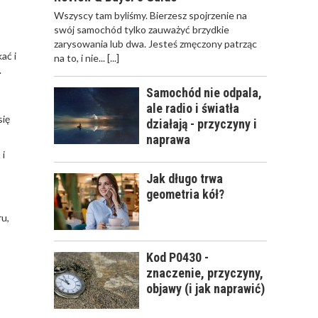
ODWIEŻACZ DO
Wszyscy tam byliśmy. Bierzesz spojrzenie na
SAMOCHODU JAK
swój samochód tylko zauważyć brzydkie
PERFUMY
zarysowania lub dwa. Jesteś zmęczony patrząc
ać i
na to, i nie...
[...]
.
Samochód nie odpala,
ale radio i światła
się
CALIFORNIA SCENTS
działają - przyczyny i
- OD CZEGO SIĘ
naprawa
ZACZĘŁO?
 i
Jak długo trwa
geometria kół?
ru,
KOSMETYKI
SAMOCHODOWE -
Kod P0430 -
JAKIE WYBIERAĆ? CZ.
znaczenie, przyczyny,
I
objawy (i jak naprawić)