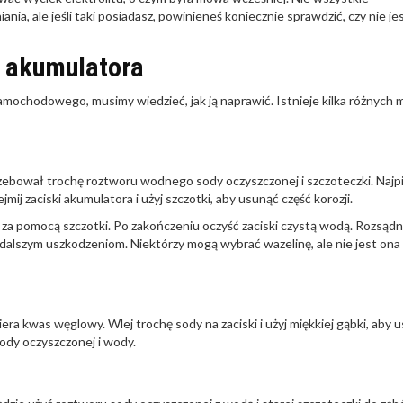
, ale jeśli taki posiadasz, powinieneś koniecznie sprawdzić, czy nie je
w akumulatora
samochodowego, musimy wiedzieć, jak ją naprawić. Istnieje kilka różnych
trzebował trochę roztworu wodnego sody oczyszczonej i szczoteczki. Najp
ij zaciski akumulatora i użyj szczotki, aby usunąć część korozji.
 za pomocą szczotki. Po zakończeniu oczyść zaciski czystą wodą. Rozsądn
dalszym uszkodzeniom. Niektórzy mogą wybrać wazelinę, ale nie jest ona
 kwas węglowy. Wlej trochę sody na zaciski i użyj miękkiej gąbki, aby 
ody oczyszczonej i wody.