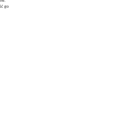
ów.
ść go
o