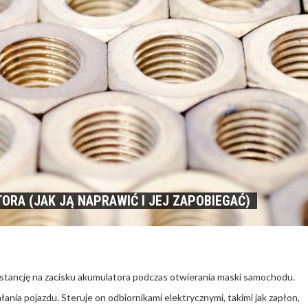
RA (JAK JĄ NAPRAWIĆ I JEJ ZAPOBIEGAĆ)
bstancję na zacisku akumulatora podczas otwierania maski samochodu.
ia pojazdu. Steruje on odbiornikami elektrycznymi, takimi jak zapłon,