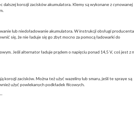
iec dalszej korozji zacisków akumulatora. Klemy są wykonane z cynowanej
m.
owanie lub niedoładowanie akumulatora. W instrukcji obsługi producenta
ewnić się, że nie ładuje się go zbyt mocno za pomocą ładowarki do
wym. Jeśli alternator ładuje prądem o napięciu ponad 14,5 V, coś jest z 
 korozji zacisków. Można też użyć wazeliny lub smaru, jeśli te spraye są
ównież użyć powlekanych podkładek filcowych.
..