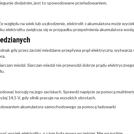
a biegunie dodatnim, jest to spowodowane przeładowaniem.
zględu na wiek lub uszkodzenie, elektrolit z akumulatora może wyciek
u elektrolitu zwiększa się w przypadku przepełnienia akumulatora wodą
iedzianych
ednak gdy przez zaciski miedziane przepływa prąd elektryczny, wytwarza 
ra.
rczan miedzi. Siarczan miedzi nie przewodzi dobrze prądu elektrycznego
du.
wodować korozję na jego zaciskach. Sprawdź napięcie za pomocą multimet
yżej 14,5 V, gdy silnik pracuje na wysokich obrotach.
adowaniem akumulatora samochodowego za pomocą ładowarki
 wyciek elektrolitu, o czym była mowa wcześniej. Nie wszystkie