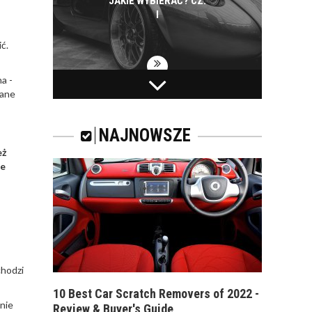
JAKIE WYBIERAĆ? CZ.
I
ć.
a -
ZAPACH
iane
SAMOCHODOWY -
JAKI WYBRAĆ?
NAJNOWSZE
eż
je
ZAPACH DO
SAMOCHODU. CO
WYBRAĆ? NA CO
ZWRACAĆ UWAGĘ?
chodzi
10 Best Car Scratch Removers of 2022 -
nie
Review & Buyer's Guide