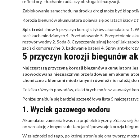
reflektory, słuchanie radia czy obsługa klimatyzacji.
Zablokowanie samochodu na środku drogi może być kłopotliwe 
Korozja biegunów akumulatora pojawia się po latach jazdy z t
Spis treści
show
5 przyczyn korozji styków akumulatora
1. 
zaciskach miedzianych
4. Przeładowanie
5. Przepełnienie ak
roztwór wodny
2. Soda
3. Czyszczenie silnej korozji
Jak zapob
zaciski kompresyjne
3. Ładowanie baterii
4. Spray antykorozy
5 przyczyn korozji biegunów a
Najczęstszą przyczyną korozji biegunów akumulatora jes
spowodowana nieznacznym przeładowaniem akumulatora 
chemiczne z klemami miedzianymi również nie należą do 
To kilka różnych powodów, dla których możesz zauważyć koro
Poniżej znajduje się bardziej szczegółowa lista 5 najczęstsz
1. Wyciek gazowego wodoru
Akumulator zamienia kwas na prąd elektryczny. Zdarza się, ż
on w reakcję z innymi substancjami i powstaje korozja biegu
W zależności od tego, po której stronie się ona tworzy, moż