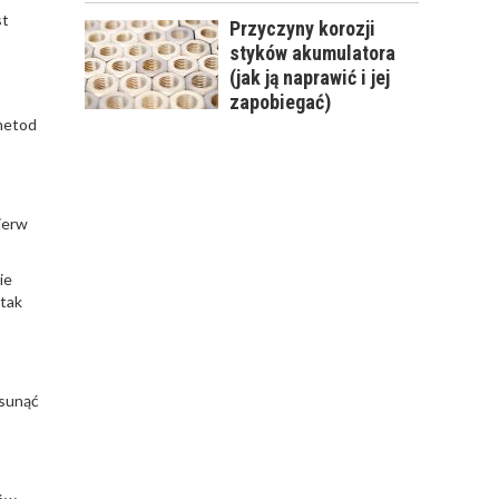
st
Przyczyny korozji
styków akumulatora
(jak ją naprawić i jej
zapobiegać)
 metod
ierw
ie
 tak
usunąć