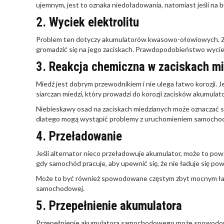
ujemnym, jest to oznaka niedoładowania, natomiast jeśli n
2. Wyciek elektrolitu
Problem ten dotyczy akumulatorów kwasowo-ołowiowych. Ze w
gromadzić się na jego zaciskach. Prawdopodobieństwo wyciek
3. Reakcja chemiczna w zaciskach m
Miedź jest dobrym przewodnikiem i nie ulega łatwo korozji. J
siarczan miedzi, który prowadzi do korozji zacisków akumulato
Niebieskawy osad na zaciskach miedzianych może oznaczać sia
dlatego mogą wystąpić problemy z uruchomieniem samocho
4. Przeładowanie
Jeśli alternator nieco przeładowuje akumulator, może to po
gdy samochód pracuje, aby upewnić się, że nie ładuje się pow
Może to być również spowodowane częstym zbyt mocnym ł
samochodowej.
5. Przepełnienie akumulatora
Przepełnienie akumulatora samochodowego może spowodować