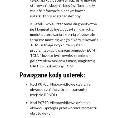
tego, jaki kod usterki znalazłeś w module
sterowania skrzynią biegów. Tam należy
znaleźć informacje o danym kodzie
usterki, który został znaleziony.
Jeżeli Twoje urządzenie diagnostyczne
jest kompatybilne z odczytem danych z
modułu sterowania skrzynią biegów, ale
teraz nie może się w ogóle komunikować z
TCM - istnieje ryzyko, że wystąpił
problem z okablowaniem pomiędzy ECM i
TCM. Może to być również problem z
połączeniem zasilania z masą, magistralą
CAN lub uszkodzony TCM.
Powiązane kody usterek:
Kod P0705: Nieprawidłowe działanie
obwodu czujnika zakresu transmisji
(wejście PRNDL)
Kod P0740: Nieprawidłowe działanie
obwodu sprzęgła przetwornika momentu
obrotowego