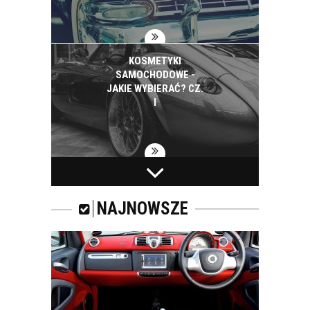
KOSMETYKI
SAMOCHODOWE -
JAKIE WYBIERAĆ? CZ.
I
ZAPACH
SAMOCHODOWY -
JAKI WYBRAĆ?
NAJNOWSZE
ZAPACH DO
SAMOCHODU. CO