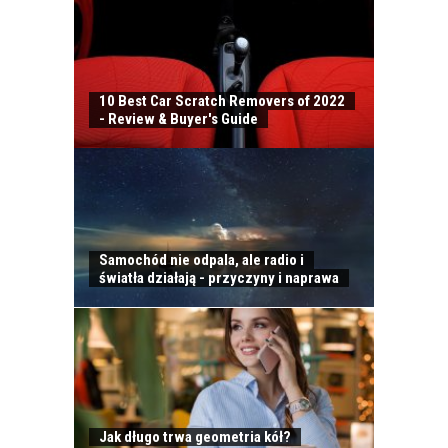
10 Best Car Scratch Removers of 2022
- Review & Buyer's Guide
Samochód nie odpala, ale radio i
ODWIEŻACZ DO
światła działają - przyczyny i naprawa
SAMOCHODU JAK
PERFUMY
Jak długo trwa geometria kół?
CALIFORNIA SCENTS