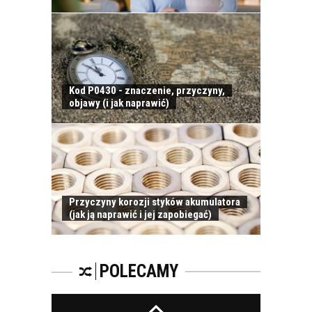
- OD CZEGO SIĘ
ZACZĘŁO?
Kod P0430 - znaczenie, przyczyny,
objawy (i jak naprawić)
KOSMETYKI
SAMOCHODOWE -
JAKIE WYBIERAĆ? CZ.
I
Przyczyny korozji styków akumulatora
(jak ją naprawić i jej zapobiegać)
ZAPACH
SAMOCHODOWY -
JAKI WYBRAĆ?
POLECAMY