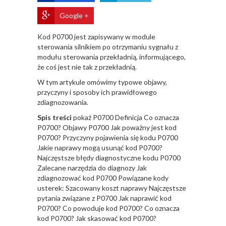
Google +
Kod P0700 jest zapisywany w module
sterowania silnikiem po otrzymaniu sygnału z
modułu sterowania przekładnią, informującego,
że coś jest nie tak z przekładnią.
W tym artykule omówimy typowe objawy,
przyczyny i sposoby ich prawidłowego
zdiagnozowania.
Spis treści
pokaż
P0700 Definicja
Co oznacza
P0700?
Objawy P0700
Jak poważny jest kod
P0700?
Przyczyny pojawienia się kodu P0700
Jakie naprawy mogą usunąć kod P0700?
Najczęstsze błędy diagnostyczne kodu P0700
Zalecane narzędzia do diagnozy
Jak
zdiagnozować kod P0700
Powiązane kody
usterek:
Szacowany koszt naprawy
Najczęstsze
pytania związane z P0700
Jak naprawić kod
P0700?
Co powoduje kod P0700?
Co oznacza
kod P0700?
Jak skasować kod P0700?