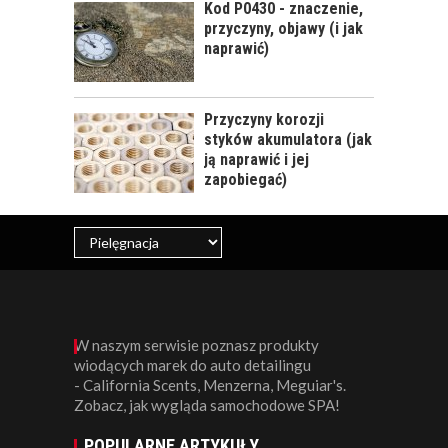
Kod P0430 - znaczenie,
KOSMETYKI
przyczyny, objawy (i jak
SAMOCHODOWE -
naprawić)
JAKIE WYBIERAĆ? CZ.
I
Przyczyny korozji
styków akumulatora (jak
ją naprawić i jej
zapobiegać)
W naszym serwisie poznasz produkty
wiodących marek do auto detailingu
- California Scents, Menzerna, Meguiar's.
Zobacz, jak wygląda samochodowe SPA!
POPULARNE ARTYKUŁY