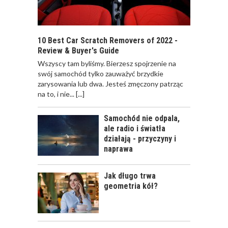
WYBRAĆ? NA CO
ZWRACAĆ UWAGĘ?
10 Best Car Scratch Removers of 2022 -
Review & Buyer's Guide
Wszyscy tam byliśmy. Bierzesz spojrzenie na
ODWIEŻACZ DO
swój samochód tylko zauważyć brzydkie
SAMOCHODU JAK
zarysowania lub dwa. Jesteś zmęczony patrząc
PERFUMY
na to, i nie...
[...]
Samochód nie odpala,
ale radio i światła
działają - przyczyny i
naprawa
CALIFORNIA SCENTS
- OD CZEGO SIĘ
ZACZĘŁO?
Jak długo trwa
geometria kół?