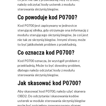
należy odczytać kody usterek z modułu
sterowania skrzynią biegów.
Co powoduje kod P0700?
Kod P0700 jest zapisywany w jednostce
sterującej silnika, gdy otrzymuje ona informację z
modułu sterującego skrzynią biegów, że coś jest
nie tak ze skrzynią biegów. Innymi słowy, może
to być jakikolwiek problem z przekładnią.
Co oznacza kod P0700?
Kod P0700 oznacza, że wystąpił problem z
przekładnią. Może to być dowolny problem,
dlatego należy odczytać kody z modułu
sterowania skrzynią biegów.
Jak skasować kod P0700?
Aby skasować kod P0700, należy użyć skanera
OBD2. Do odczytania i skasowania kodów
usterek w module sterowania skrzynią biegów
może być potrzebny zaawansowany skaner.