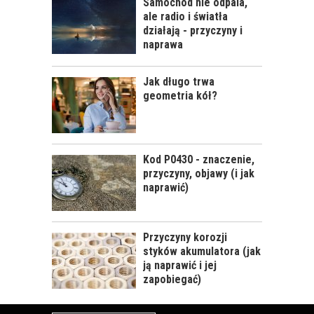
Samochód nie odpala,
ale radio i światła
działają - przyczyny i
naprawa
CALIFORNIA SCENTS
- OD CZEGO SIĘ
ZACZĘŁO?
Jak długo trwa
geometria kół?
Kod P0430 - znaczenie,
KOSMETYKI
przyczyny, objawy (i jak
SAMOCHODOWE -
naprawić)
JAKIE WYBIERAĆ? CZ.
I
Przyczyny korozji
styków akumulatora (jak
ją naprawić i jej
zapobiegać)