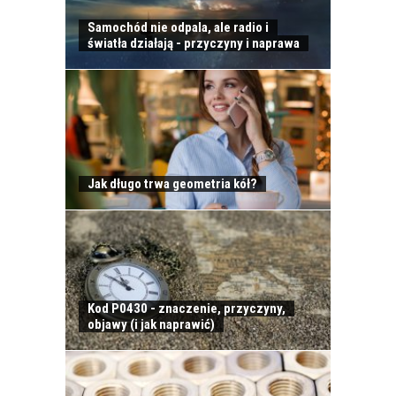
Samochód nie odpala, ale radio i
ODWIEŻACZ DO
światła działają - przyczyny i naprawa
SAMOCHODU JAK
PERFUMY
Jak długo trwa geometria kół?
CALIFORNIA SCENTS
- OD CZEGO SIĘ
ZACZĘŁO?
Kod P0430 - znaczenie, przyczyny,
objawy (i jak naprawić)
KOSMETYKI
SAMOCHODOWE -
JAKIE WYBIERAĆ? CZ.
I