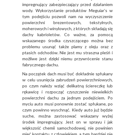
impregnujący zabezpieczający przed działaniem
wody. Wykorzystanie produktów Meguiar’s w
tym podejściu pozwoli nam na wyczyszczenie
powierzchni brezentowych, tekstylnych,
moherowych i winylowych, z których składają się
dachy kabrioletów. Co ważne, za pomocą
wskazanego środka czyszczącego można bez
problemu usunąć także plamy z oleju oraz z
ptasich odchodów. Nie jest mu straszna pleśń i
możliwe jest dzięki niemu przywrócenie stanu
fabrycznego dachu.
Na początek dach musi być dokładnie spłukany
w celu usunięcia zabrudzeń powierzchniowych,
po czym należy wziąć delikatną ściereczkę lub
rękawicę i rozpocząć czyszczenie niewielkich
powierzchni dachu za jednym podejściem. Po
myciu auto musi ponownie zostać spłukane, po
czym powinno wyschnąć. Kiedy auto już będzie
suche, można zastosować wskazany wyżej
środek impregnujący. Jest on w sprayu i jak
większość chemii samochodowej, nie powinien
mieć kontaktu z człowiekiem, a tym bardziej nie