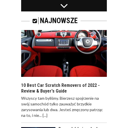
ZAPACH
SAMOCHODOWY -
JAKI WYBRAĆ?
NAJNOWSZE
ZAPACH DO
SAMOCHODU. CO
WYBRAĆ? NA CO
ZWRACAĆ UWAGĘ?
10 Best Car Scratch Removers of 2022 -
Review & Buyer's Guide
Wszyscy tam byliśmy. Bierzesz spojrzenie na
ODWIEŻACZ DO
swój samochód tylko zauważyć brzydkie
SAMOCHODU JAK
zarysowania lub dwa. Jesteś zmęczony patrząc
PERFUMY
na to, i nie...
[...]