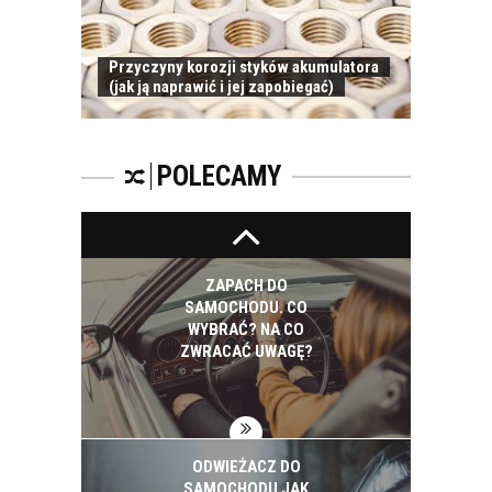
Przyczyny korozji styków akumulatora
(jak ją naprawić i jej zapobiegać)
ZAPACH
SAMOCHODOWY -
JAKI WYBRAĆ?
POLECAMY
ZAPACH DO
SAMOCHODU. CO
WYBRAĆ? NA CO
ZWRACAĆ UWAGĘ?
ODWIEŻACZ DO
SAMOCHODU JAK