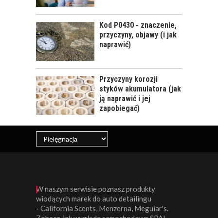
Kod P0430 - znaczenie,
KOSMETYKI
przyczyny, objawy (i jak
SAMOCHODOWE -
naprawić)
JAKIE WYBIERAĆ? CZ.
I
Przyczyny korozji
styków akumulatora (jak
ją naprawić i jej
zapobiegać)
W naszym serwisie poznasz produkty
wiodących marek do auto detailingu
- California Scents, Menzerna, Meguiar's.
Zobacz, jak wygląda samochodowe SPA!