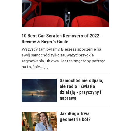
ZAPACH DO
SAMOCHODU. CO
WYBRAĆ? NA CO
ZWRACAĆ UWAGĘ?
10 Best Car Scratch Removers of 2022 -
Review & Buyer's Guide
Wszyscy tam byliśmy. Bierzesz spojrzenie na
ODWIEŻACZ DO
swój samochód tylko zauważyć brzydkie
SAMOCHODU JAK
zarysowania lub dwa. Jesteś zmęczony patrząc
PERFUMY
na to, i nie...
[...]
Samochód nie odpala,
ale radio i światła
działają - przyczyny i
naprawa
CALIFORNIA SCENTS
- OD CZEGO SIĘ
ZACZĘŁO?
Jak długo trwa
geometria kół?