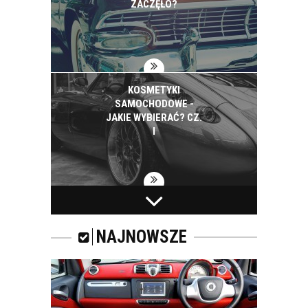
ZACZĘŁO?
KOSMETYKI
SAMOCHODOWE -
JAKIE WYBIERAĆ? CZ.
I
ZAPACH
SAMOCHODOWY -
JAKI WYBRAĆ?
NAJNOWSZE