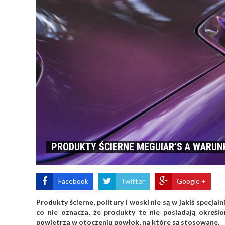
PRODUKTY ŚCIERNE MEGUIAR’S A WARUNK
Facebook
Twitter
Google +
Produkty ścierne, politury i woski nie są w jakiś specj
co nie oznacza, że produkty te nie posiadają określ
powietrza w otoczeniu powłok, na które są stosowane.