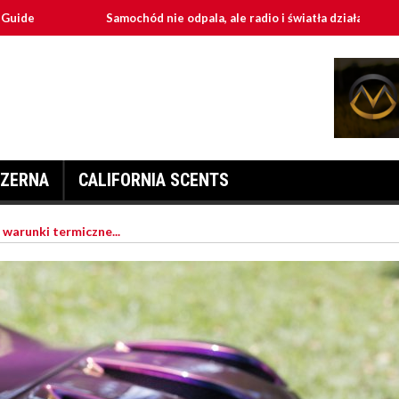
Samochód nie odpala, ale radio i światła działają - przyczyny i n
ZERNA
CALIFORNIA SCENTS
 warunki termiczne...