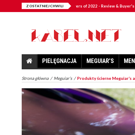
10 Best Car Scratch Removers of 2022 - Review & Buyer's Guide
Z OSTATNIEJ CHWILI
PIELĘGNACJA
MEGUIAR’S
MEN
Strona główna
/
Meguiar’s
/
Produkty ścierne Meguiar’s a