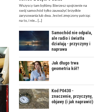
ODWIEŻACZ DO
Wszyscy tam byliśmy. Bierzesz spojrzenie na
SAMOCHODU JAK
swój samochód tylko zauważyć brzydkie
PERFUMY
zarysowania lub dwa. Jesteś zmęczony patrząc
na to, i nie...
[...]
Samochód nie odpala,
ale radio i światła
CALIFORNIA SCENTS
działają - przyczyny i
- OD CZEGO SIĘ
naprawa
ZACZĘŁO?
Jak długo trwa
geometria kół?
KOSMETYKI
SAMOCHODOWE -
Kod P0430 -
JAKIE WYBIERAĆ? CZ.
znaczenie, przyczyny,
I
objawy (i jak naprawić)