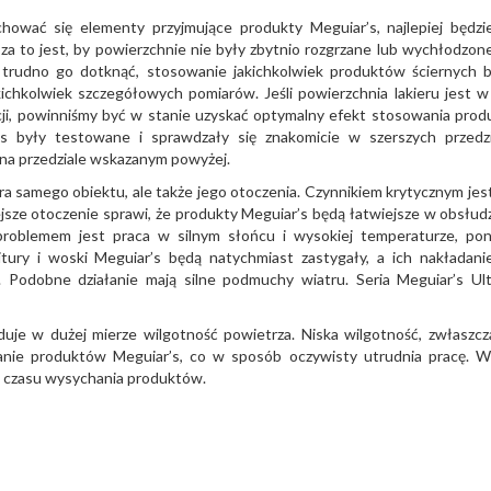
echować się elementy przyjmujące
produkty Meguiar’s
, najlepiej będzie
a to jest, by powierzchnie nie były zbytnio rozgrzane lub wychłodzone.
e trudno go dotknąć, stosowanie jakichkolwiek produktów ściernych 
ichkolwiek szczegółowych pomiarów. Jeśli powierzchnia lakieru jest w
cji, powinniśmy być w stanie uzyskać optymalny efekt stosowania pro
’s były testowane i sprawdzały się znakomicie w szerszych przedz
 na przedziale wskazanym powyżej.
 samego obiektu, ale także jego otoczenia. Czynnikiem krytycznym jest
sze otoczenie sprawi, że produkty Meguiar’s będą łatwiejsze w obsłudz
problemem jest praca w silnym słońcu i wysokiej temperaturze, po
tury i woski Meguiar’s będą natychmiast zastygały, a ich nakładani
Podobne działanie mają silne podmuchy wiatru. Seria Meguiar’s Ul
duje w dużej mierze wilgotność powietrza. Niska wilgotność, zwłaszcz
anie produktów Meguiar’s, co w sposób oczywisty utrudnia pracę. 
e czasu wysychania produktów.