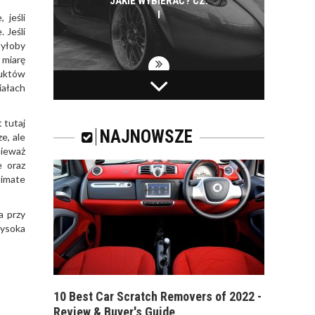
JAKIE WYBIERAĆ? CZ.
I
, jeśli
 Jeśli
byłoby
 miarę
duktów
iałach
ZAPACH
SAMOCHODOWY -
JAKI WYBRAĆ?
 tutaj
NAJNOWSZE
e, ale
nieważ
e oraz
timate
ZAPACH DO
a przy
SAMOCHODU. CO
Wysoka
WYBRAĆ? NA CO
ZWRACAĆ UWAGĘ?
10 Best Car Scratch Removers of 2022 -
Review & Buyer's Guide