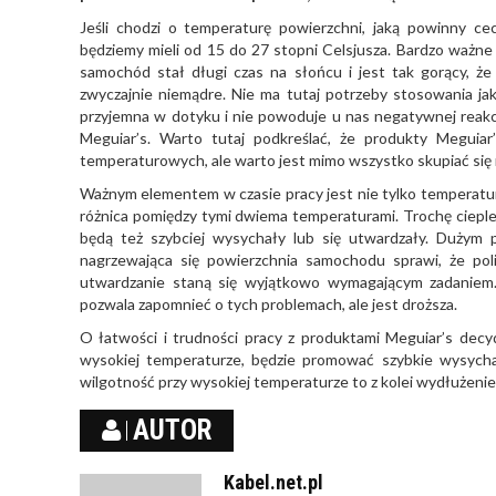
Jeśli chodzi o temperaturę powierzchni, jaką powinny c
będziemy mieli od 15 do 27 stopni Celsjusza. Bardzo ważne z
samochód stał długi czas na słońcu i jest tak gorący, ż
zwyczajnie niemądre. Nie ma tutaj potrzeby stosowania jak
przyjemna w dotyku i nie powoduje u nas negatywnej reak
Meguiar’s. Warto tutaj podkreślać, że produkty Meguiar
temperaturowych, ale warto jest mimo wszystko skupiać się
Ważnym elementem w czasie pracy jest nie tylko temperatura
różnica pomiędzy tymi dwiema temperaturami. Trochę cieplej
będą też szybciej wysychały lub się utwardzały. Dużym 
nagrzewająca się powierzchnia samochodu sprawi, że poli
utwardzanie staną się wyjątkowo wymagającym zadaniem. 
pozwala zapomnieć o tych problemach, ale jest droższa.
O łatwości i trudności pracy z produktami Meguiar’s decy
wysokiej temperaturze, będzie promować szybkie wysych
wilgotność przy wysokiej temperaturze to z kolei wydłużeni
AUTOR
Kabel.net.pl