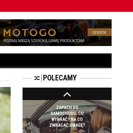
aprawa
Jak długo trwa geometria kół?
KOSMETYKI
SAMOCHODOWE -
JAKIE WYBIERAĆ? CZ.
I
ZAPACH
SAMOCHODOWY -
JAKI WYBRAĆ?
POLECAMY
ZAPACH DO
SAMOCHODU. CO
WYBRAĆ? NA CO
ZWRACAĆ UWAGĘ?