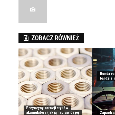
ZOBACZ RÓWNIEŻ
Honda vs 
bardziej
Przyczyny korozji styków
akumulatora (jak ją naprawić i jej
Zapach s