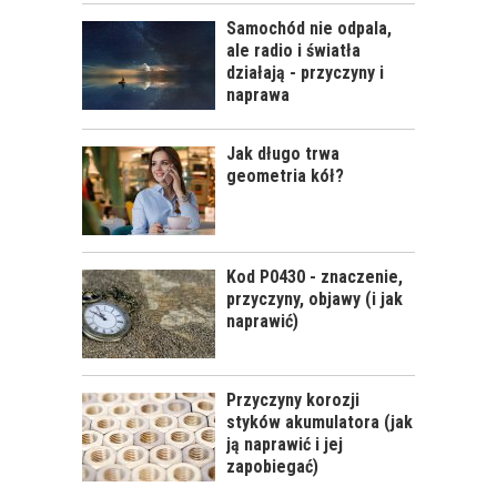
Samochód nie odpala,
ale radio i światła
działają - przyczyny i
naprawa
CALIFORNIA SCENTS
- OD CZEGO SIĘ
ZACZĘŁO?
Jak długo trwa
geometria kół?
Kod P0430 - znaczenie,
KOSMETYKI
przyczyny, objawy (i jak
SAMOCHODOWE -
naprawić)
JAKIE WYBIERAĆ? CZ.
I
Przyczyny korozji
styków akumulatora (jak
ją naprawić i jej
zapobiegać)