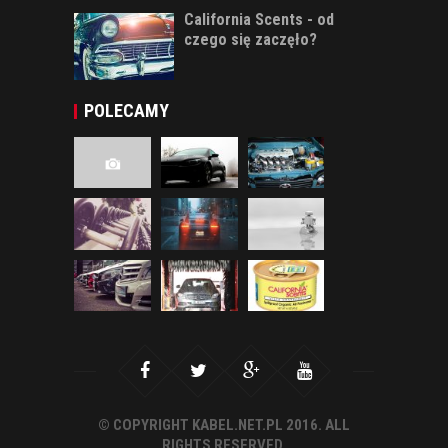
California Scents - od
czego się zaczęło?
POLECAMY
© COPYRIGHT KABEL.NET.PL 2016. ALL
RIGHTS RESERVED.