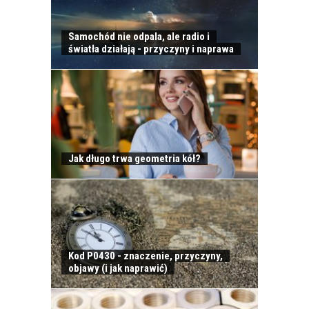
Samochód nie odpala, ale radio i
ODWIEŻACZ DO
światła działają - przyczyny i naprawa
SAMOCHODU JAK
PERFUMY
Jak długo trwa geometria kół?
CALIFORNIA SCENTS
- OD CZEGO SIĘ
ZACZĘŁO?
Kod P0430 - znaczenie, przyczyny,
objawy (i jak naprawić)
KOSMETYKI
SAMOCHODOWE -
JAKIE WYBIERAĆ? CZ.