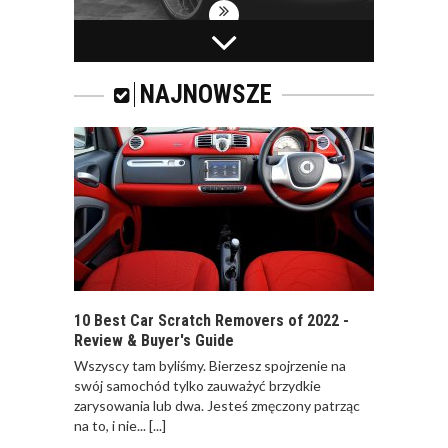
ZAPACH
SAMOCHODOWY -
JAKI WYBRAĆ?
NAJNOWSZE
ZAPACH DO
SAMOCHODU. CO
WYBRAĆ? NA CO
ZWRACAĆ UWAGĘ?
10 Best Car Scratch Removers of 2022 -
Review & Buyer's Guide
Wszyscy tam byliśmy. Bierzesz spojrzenie na
ODWIEŻACZ DO
swój samochód tylko zauważyć brzydkie
SAMOCHODU JAK
zarysowania lub dwa. Jesteś zmęczony patrząc
PERFUMY
na to, i nie...
[...]