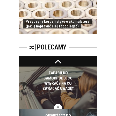
I
Przyczyny korozji styków akumulatora
(jak ją naprawić i jej zapobiegać)
ZAPACH
SAMOCHODOWY -
JAKI WYBRAĆ?
POLECAMY
ZAPACH DO
SAMOCHODU. CO
WYBRAĆ? NA CO
ZWRACAĆ UWAGĘ?
ODWIEŻACZ DO