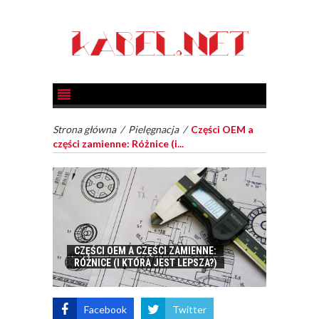
Strona główna
/
Pielęgnacja
/
Części OEM a
części zamienne: Różnice (i...
CZĘŚCI OEM A CZĘŚCI ZAMIENNE:
RÓŻNICE (I KTÓRA JEST LEPSZA?)
Facebook
Twitter