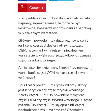
Google +
Kiedy oddajesz samochód do warsztatu w celu
naprawy, zapewne wiesz, że może to być
kosztowne, zwłaszcza w porównaniu z naprawą
w niezależnym warsztacie.
Głównym powodem tak dużej różnicy w cenie
jest cena części. U dealera otrzymasz części
OEM, natomiast w mniejszym niezależnym
warsztacie w większości przypadków otrzymasz
części z rynku wtórnego.
Ale jak duża jest różnica w jakości i czy naprawdę
warto kupić części OEM zamiast części z rynku
wtórnego?
Spis treści
pokaż
OEM i rynek wtórny: Który
jest lepszy?
Zalety części z rynku wtórnego
Zalety części OEM
Czy powinienem wybrać
części OEM czy części z rynku wtórnego?
Częste
pytania
Czy części OEM są lepsze niż części
pochodzące z rynku wtórnego?
Czy można